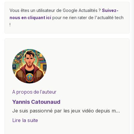
Vous êtes un utilisateur de Google Actualités ?
Suivez-
nous en cliquant ici
pour ne rien rater de l'actualité tech
!
A propos de l'auteur
Yannis Catounaud
Je suis passionné par les jeux vidéo depuis mon
plus jeune âge. Mon amour pour l'univers
Lire la suite
numérique m'a conduit à explorer