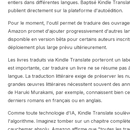
entiers dans différentes langues. Baptisé Kindle Transl
publient directement sur la plateforme d'autoédition.
Pour le moment, l'outil permet de traduire des ouvrages 
Amazon promet d'ajouter progressivement d'autres lang
disponible en version bêta pour certains auteurs inscr
déploiement plus large prévu ultérieurement.
Les livres traduits via Kindle Translate porteront un la
est importante, car traduire un livre ne se résume pas
langue. La traduction littéraire exige de préserver les nu
grandes œuvres littéraires nécessitent souvent des anné
de Haruki Murakami, par exemple, connaissent bien cett
derniers romans en français ou en anglais.
Comme toute technologie d'IA, Kindle Translate soulève
l'algorithme. Imaginez tomber sur un chapitre complètem
cauchemar absolu. Amazon affirme que "toutes les tra