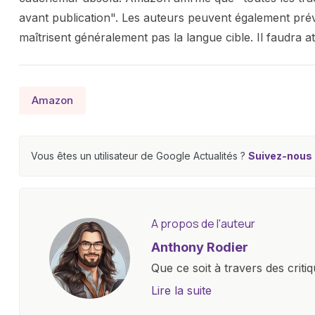
avant publication". Les auteurs peuvent également prévi
maîtrisent généralement pas la langue cible. Il faudra 
Amazon
Vous êtes un utilisateur de Google Actualités ?
Suivez-nous e
A propos de l'auteur
Anthony Rodier
Que ce soit à travers des criti
approfondies, je m'efforce de 
Lire la suite
les concepts complexes et en 