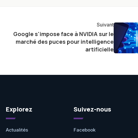
ste également à partager des réflexions sur l'impact de
otidienne et à explorer les possibilités fascinantes
Suivant
Google s'impose face à NVIDIA sur le
marché des puces pour intelligence
artificielle
Explorez
Suivez-nous
Actualités
Facebook