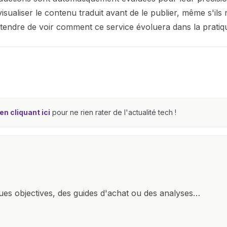
sualiser le contenu traduit avant de le publier, même s'ils 
attendre de voir comment ce service évoluera dans la pratiq
n cliquant ici
pour ne rien rater de l'actualité tech !
ques objectives, des guides d'achat ou des analyses
rendre la technologie accessible à tous, en démystifiant
mettant en lumière les aspects pratiques de ces