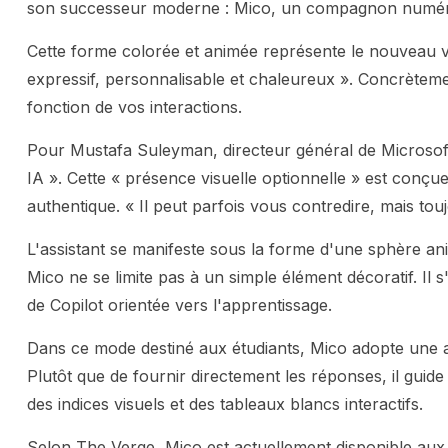
son successeur moderne : Mico, un compagnon numérique 
Cette forme colorée et animée représente le nouveau v
expressif, personnalisable et chaleureux ». Concrèteme
fonction de vos interactions.
Pour Mustafa Suleyman, directeur général de Microsoft
IA ». Cette « présence visuelle optionnelle » est conç
authentique. « Il peut parfois vous contredire, mais touj
L'assistant se manifeste sous la forme d'une sphère ani
Mico ne se limite pas à un simple élément décoratif. Il
de Copilot orientée vers l'apprentissage.
Dans ce mode destiné aux étudiants, Mico adopte une 
Plutôt que de fournir directement les réponses, il guide 
des indices visuels et des tableaux blancs interactifs.
Selon The Verge, Mico est actuellement disponible aux