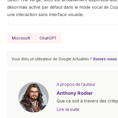
désormais activé par défaut dans le mode vocal de Copilo
une interaction sans interface visuelle.
Microsoft
ChatGPT
Vous êtes un utilisateur de Google Actualités ?
Suivez-nous e
A propos de l'auteur
Anthony Rodier
Que ce soit à travers des criti
approfondies, je m'efforce de 
Lire la suite
les concepts complexes et en 