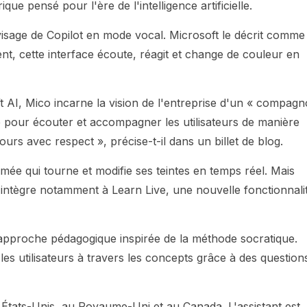
pensé pour l'ère de l'intelligence artificielle.
isage de Copilot en mode vocal. Microsoft le décrit comme
nt, cette interface écoute, réagit et change de couleur en
 AI, Mico incarne la vision de l'entreprise d'un « compag
ue pour écouter et accompagner les utilisateurs de manière
ours avec respect », précise-t-il dans un billet de blog.
mée qui tourne et modifie ses teintes en temps réel. Mais
 s'intègre notamment à Learn Live, une nouvelle fonctionnali
approche pédagogique inspirée de la méthode socratique.
les utilisateurs à travers les concepts grâce à des question
 États-Unis, au Royaume-Uni et au Canada. L'assistant est