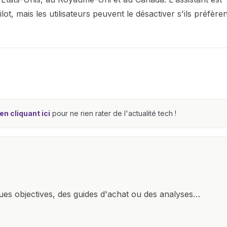
t, mais les utilisateurs peuvent le désactiver s'ils préfèren
n cliquant ici
pour ne rien rater de l'actualité tech !
ques objectives, des guides d'achat ou des analyses
rendre la technologie accessible à tous, en démystifiant
mettant en lumière les aspects pratiques de ces