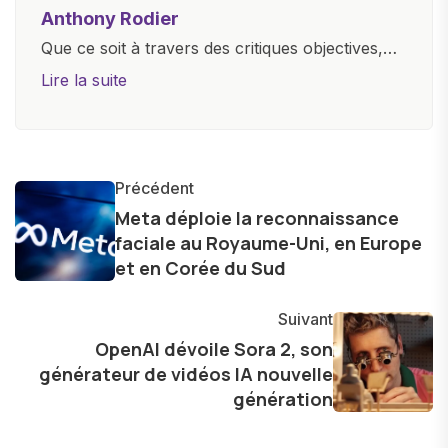
Anthony Rodier
Que ce soit à travers des critiques objectives,
des guides d'achat ou des analyses
Lire la suite
approfondies, je m'efforce de rendre la
technologie accessible à tous, en démystifiant
les concepts complexes et en mettant en
lumière les aspects pratiques de ces
Précédent
innovations. Mon travail consiste également à
Meta déploie la reconnaissance
faciale au Royaume-Uni, en Europe
partager des réflexions sur l'impact de la
et en Corée du Sud
technologie sur notre vie quotidienne et à
explorer les possibilités fascinantes qu'elle offre
Suivant
pour l'avenir.
OpenAI dévoile Sora 2, son
générateur de vidéos IA nouvelle
génération