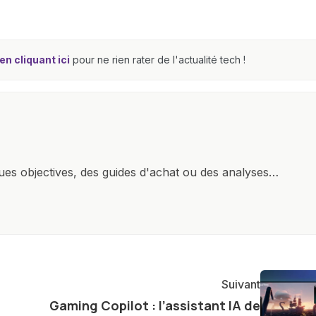
n cliquant ici
pour ne rien rater de l'actualité tech !
ques objectives, des guides d'achat ou des analyses
rendre la technologie accessible à tous, en démystifiant
mettant en lumière les aspects pratiques de ces
ste également à partager des réflexions sur l'impact de
otidienne et à explorer les possibilités fascinantes
Suivant
Gaming Copilot : l’assistant IA de