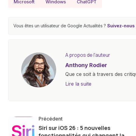
Microsoft
Windows
ChatGPT
Vous êtes un utilisateur de Google Actualités ?
Suivez-nous e
A propos de l'auteur
Anthony Rodier
Que ce soit à travers des criti
approfondies, je m'efforce de 
Lire la suite
les concepts complexes et en 
innovations. Mon travail consi
la technologie sur notre vie qu
qu'elle offre pour l'avenir.
Précédent
Siri sur iOS 26 : 5 nouvelles
fonctionnalités qui changent la