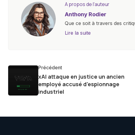
A propos de l'auteur
Anthony Rodier
Que ce soit à travers des criti
approfondies, je m'efforce de 
Lire la suite
les concepts complexes et en 
innovations. Mon travail consi
la technologie sur notre vie qu
qu'elle offre pour l'avenir.
Précédent
xAI attaque en justice un ancien
employé accusé d'espionnage
industriel