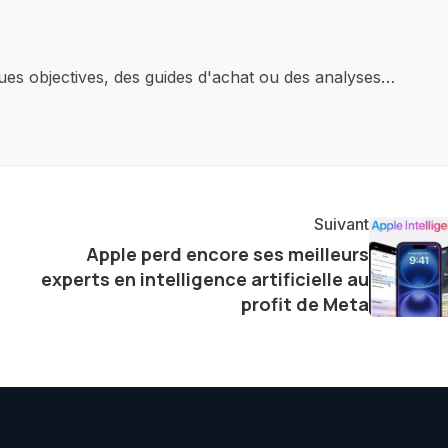
ques objectives, des guides d'achat ou des analyses
rendre la technologie accessible à tous, en démystifiant
mettant en lumière les aspects pratiques de ces
ste également à partager des réflexions sur l'impact de
otidienne et à explorer les possibilités fascinantes
Suivant
Apple perd encore ses meilleurs
experts en intelligence artificielle au
profit de Meta