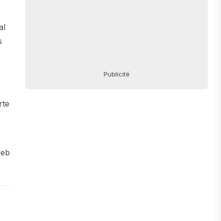
al
s
Publicité
rte
web