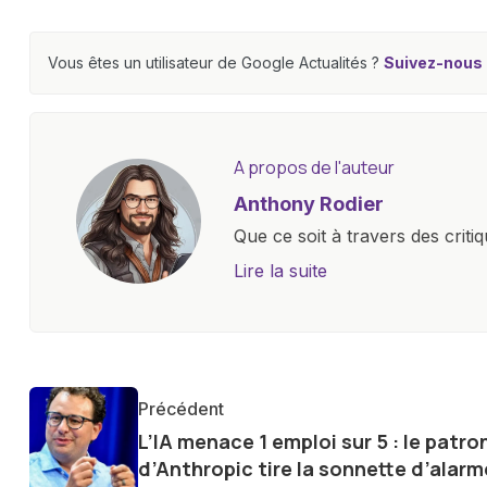
Vous êtes un utilisateur de Google Actualités ?
Suivez-nous e
A propos de l'auteur
Anthony Rodier
Que ce soit à travers des criti
approfondies, je m'efforce de 
Lire la suite
les concepts complexes et en 
innovations. Mon travail consi
la technologie sur notre vie qu
qu'elle offre pour l'avenir.
Précédent
L’IA menace 1 emploi sur 5 : le patro
d’Anthropic tire la sonnette d’alarm