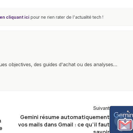
n cliquant ici
pour ne rien rater de l'actualité tech !
ques objectives, des guides d'achat ou des analyses
rendre la technologie accessible à tous, en démystifiant
mettant en lumière les aspects pratiques de ces
ste également à partager des réflexions sur l'impact de
otidienne et à explorer les possibilités fascinantes
Suivant
Gemini résume automatiquement
n
vos mails dans Gmail : ce qu’il faut
e
savoir