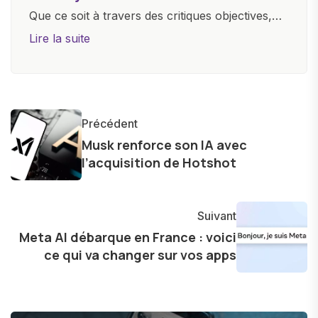
Que ce soit à travers des critiques objectives,
des guides d'achat ou des analyses
Lire la suite
approfondies, je m'efforce de rendre la
technologie accessible à tous, en démystifiant
les concepts complexes et en mettant en
lumière les aspects pratiques de ces
Précédent
innovations. Mon travail consiste également à
Musk renforce son IA avec
partager des réflexions sur l'impact de la
l’acquisition de Hotshot
technologie sur notre vie quotidienne et à
explorer les possibilités fascinantes qu'elle offre
pour l'avenir.
Suivant
Meta AI débarque en France : voici
ce qui va changer sur vos apps