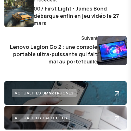
d'une curiosité insatiable, j'aime dévoiler les
007 First Light : James Bond
débarque enfin en jeu vidéo le 27
dernières tendances et innovations, partageant
mars
avec enthousiasme mes découvertes avec la
communauté en ligne. Mon engagement envers
Suivant
l'exploration constante des frontières de la
Lenovo Legion Go 2 : une console
technologie me permet de présenter aux
portable ultra-puissante qui fait
lecteurs un aperçu captivant de ce que le futur
mal au portefeuille
numérique nous réserve.
ACTUALITÉS SMARTPHONES
ACTUALITÉS TABLETTES