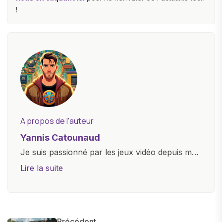
!
A propos de l'auteur
Yannis Catounaud
Je suis passionné par les jeux vidéo depuis mon
plus jeune âge. Mon amour pour l'univers
Lire la suite
numérique m'a conduit à explorer
constamment les dernières avancées dans le
monde des smartphones, tablettes, ordinateurs
et bien d'autres gadgets technologiques. Armé
Précédent