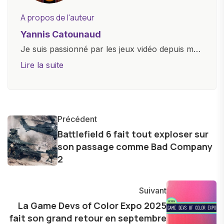
A propos de l'auteur
Yannis Catounaud
Je suis passionné par les jeux vidéo depuis mon
plus jeune âge. Mon amour pour l'univers
Lire la suite
numérique m'a conduit à explorer
constamment les dernières avancées dans le
monde des smartphones, tablettes, ordinateurs
et bien d'autres gadgets technologiques. Armé
Précédent
d'une curiosité insatiable, j'aime dévoiler les
Battlefield 6 fait tout exploser sur
son passage comme Bad Company
dernières tendances et innovations, partageant
2
avec enthousiasme mes découvertes avec la
communauté en ligne. Mon engagement envers
l'exploration constante des frontières de la
Suivant
technologie me permet de présenter aux
La Game Devs of Color Expo 2025
fait son grand retour en septembre
lecteurs un aperçu captivant de ce que le futur