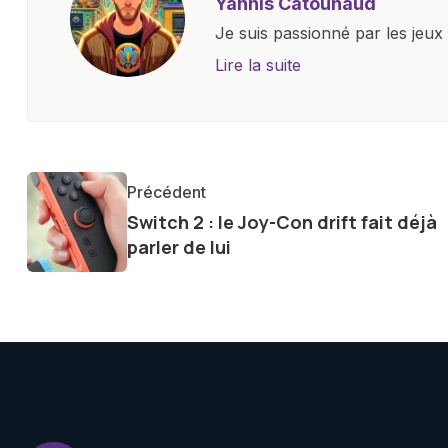
Yannis Catounaud
Je suis passionné par les jeu
l'univers numérique m'a condu
Lire la suite
le monde des smartphones, tabl
technologiques. Armé d'une curi
tendances et innovations, par
communauté en ligne. Mon eng
Précédent
de la technologie me permet d
Switch 2 : le Joy-Con drift fait déjà
le futur numérique nous réser
parler de lui