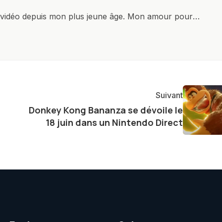
x vidéo depuis mon plus jeune âge. Mon amour pour
it à explorer constamment les dernières avancées dans
ettes, ordinateurs et bien d'autres gadgets
osité insatiable, j'aime dévoiler les dernières
tageant avec enthousiasme mes découvertes avec la
agement envers l'exploration constante des frontières
Suivant
e présenter aux lecteurs un aperçu captivant de ce que
Donkey Kong Bananza se dévoile le
ve.
18 juin dans un Nintendo Direct