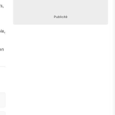
s,
Publicité
le,
en