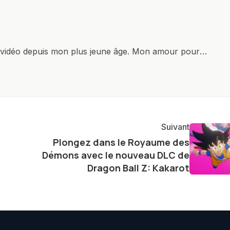
x vidéo depuis mon plus jeune âge. Mon amour pour
it à explorer constamment les dernières avancées dans
ettes, ordinateurs et bien d'autres gadgets
osité insatiable, j'aime dévoiler les dernières
tageant avec enthousiasme mes découvertes avec la
agement envers l'exploration constante des frontières
Suivant
e présenter aux lecteurs un aperçu captivant de ce que
Plongez dans le Royaume des
ve.
Démons avec le nouveau DLC de
Dragon Ball Z: Kakarot