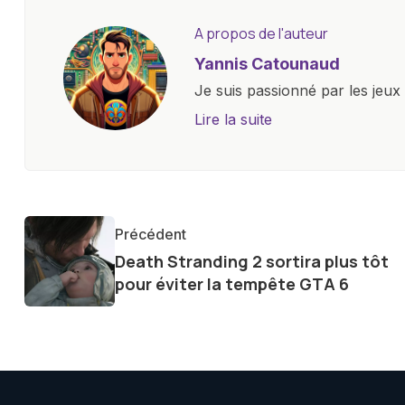
A propos de l'auteur
Yannis Catounaud
Je suis passionné par les jeu
l'univers numérique m'a condu
Lire la suite
le monde des smartphones, tabl
technologiques. Armé d'une curi
tendances et innovations, par
communauté en ligne. Mon eng
Précédent
de la technologie me permet d
Death Stranding 2 sortira plus tôt
le futur numérique nous réser
pour éviter la tempête GTA 6