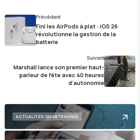
l'industrie. Je m'engage à fournir des
informations précises et pertinentes pour aider
Précédent
les consommateurs à comprendre et à naviguer
Fini les AirPods à plat : iOS 26
révolutionne la gestion de la
dans le paysage technologique en constante
batterie
évolution.
Suivant
Marshall lance son premier haut-
parleur de fête avec 40 heures
d'autonomie
ACTUALITÉS SMARTPHONES