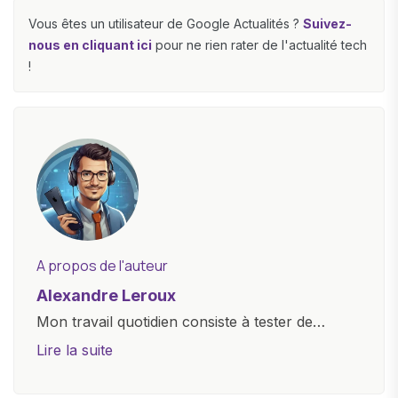
Vous êtes un utilisateur de Google Actualités ?
Suivez-
nous en cliquant ici
pour ne rien rater de l'actualité tech
!
A propos de l'auteur
Alexandre Leroux
Mon travail quotidien consiste à tester de
nouveaux appareils, à rédiger des critiques
Lire la suite
objectives, à couvrir des lancements de
produits, et à interviewer des acteurs clés de