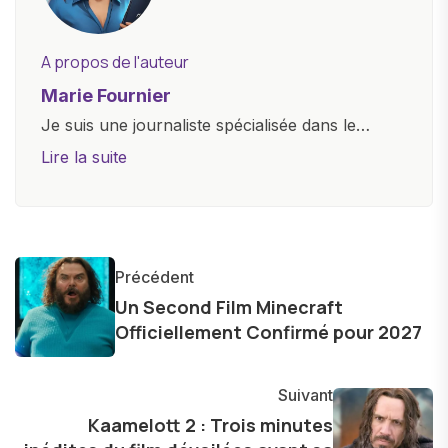
A propos de l'auteur
Marie Fournier
Je suis une journaliste spécialisée dans le
domaine de la technologie, travaillant pour un
Lire la suite
site d'actualité de premier plan. Mon expertise
couvre une large gamme de gadgets et
d'innovations, allant des smartphones et
tablettes aux ordinateurs, montres connectées,
Précédent
et jeux vidéo. Ma passion pour la technologie,
Un Second Film Minecraft
combinée à une solide formation technique, me
Officiellement Confirmé pour 2027
permet d'offrir des analyses approfondies et
des critiques éclairées sur les dernières
Suivant
tendances et produits.
Kaamelott 2 : Trois minutes