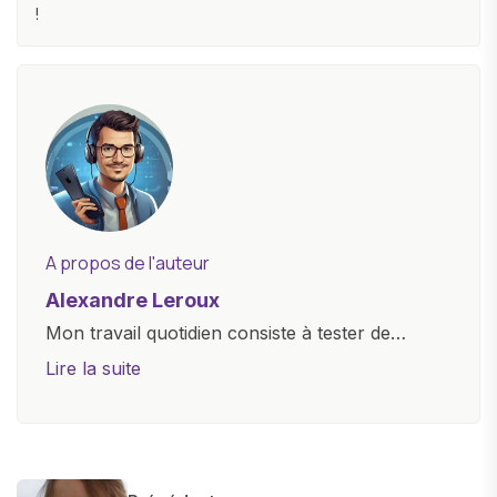
!
A propos de l'auteur
Alexandre Leroux
Mon travail quotidien consiste à tester de
nouveaux appareils, à rédiger des critiques
Lire la suite
objectives, à couvrir des lancements de
produits, et à interviewer des acteurs clés de
l'industrie. Je m'engage à fournir des
informations précises et pertinentes pour aider