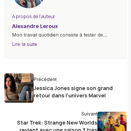
A propos de l'auteur
Alexandre Leroux
Mon travail quotidien consiste à tester de
nouveaux appareils, à rédiger des critiques
Lire la suite
objectives, à couvrir des lancements de
produits, et à interviewer des acteurs clés de
l'industrie. Je m'engage à fournir des
informations précises et pertinentes pour aider
Précédent
les consommateurs à comprendre et à naviguer
Jessica Jones signe son grand
dans le paysage technologique en constante
retour dans l’univers Marvel
évolution.
Suivant
Star Trek: Strange New Worlds
revient avec une saison 3 très