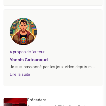
A propos de l'auteur
Yannis Catounaud
Je suis passionné par les jeux vidéo depuis mon
plus jeune âge. Mon amour pour l'univers
Lire la suite
numérique m'a conduit à explorer
constamment les dernières avancées dans le
monde des smartphones, tablettes, ordinateurs
et bien d'autres gadgets technologiques. Armé
Précédent