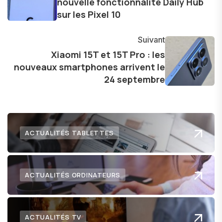
nouvelle fonctionnalité Daily Hub
dernières tendances et innovations, partageant
sur les Pixel 10
avec enthousiasme mes découvertes avec la
communauté en ligne. Mon engagement envers
Suivant
l'exploration constante des frontières de la
Xiaomi 15T et 15T Pro : les
technologie me permet de présenter aux
nouveaux smartphones arrivent le
lecteurs un aperçu captivant de ce que le futur
24 septembre
numérique nous réserve.
ACTUALITÉS TABLETTES
ACTUALITÉS ORDINATEURS
ACTUALITÉS TV