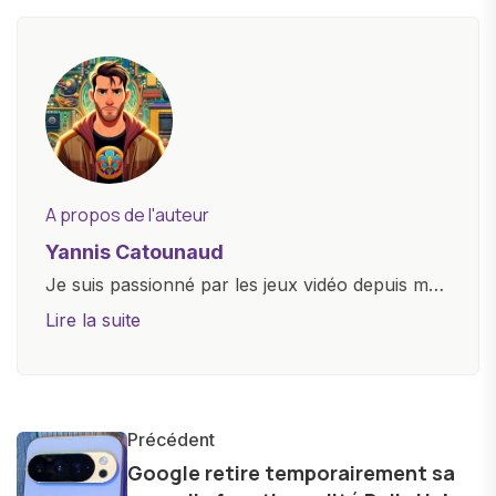
A propos de l'auteur
Yannis Catounaud
Je suis passionné par les jeux vidéo depuis mon
plus jeune âge. Mon amour pour l'univers
Lire la suite
numérique m'a conduit à explorer
constamment les dernières avancées dans le
monde des smartphones, tablettes, ordinateurs
et bien d'autres gadgets technologiques. Armé
Précédent
d'une curiosité insatiable, j'aime dévoiler les
Google retire temporairement sa