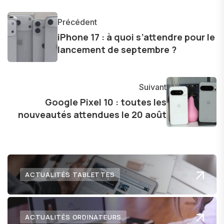
monde des smartphones, tablettes, ordinateurs
et bien d'autres gadgets technologiques. Armé
Précédent
d'une curiosité insatiable, j'aime dévoiler les
iPhone 17 : à quoi s’attendre pour le
dernières tendances et innovations, partageant
lancement de septembre ?
avec enthousiasme mes découvertes avec la
communauté en ligne. Mon engagement envers
l'exploration constante des frontières de la
Suivant
technologie me permet de présenter aux
Google Pixel 10 : toutes les
nouveautés attendues le 20 août
lecteurs un aperçu captivant de ce que le futur
numérique nous réserve.
ACTUALITÉS TABLETTES
ACTUALITÉS ORDINATEURS