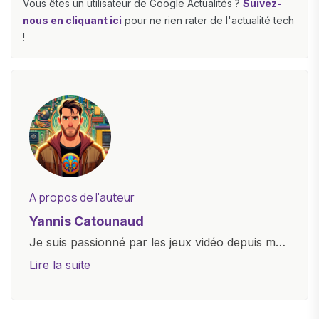
Vous êtes un utilisateur de Google Actualités ?
Suivez-
nous en cliquant ici
pour ne rien rater de l'actualité tech
!
A propos de l'auteur
Yannis Catounaud
Je suis passionné par les jeux vidéo depuis mon
plus jeune âge. Mon amour pour l'univers
Lire la suite
numérique m'a conduit à explorer
constamment les dernières avancées dans le