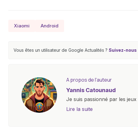
Xiaomi
Android
Vous êtes un utilisateur de Google Actualités ?
Suivez-nous e
A propos de l'auteur
Yannis Catounaud
Je suis passionné par les jeu
l'univers numérique m'a condu
Lire la suite
le monde des smartphones, tabl
technologiques. Armé d'une curi
tendances et innovations, par