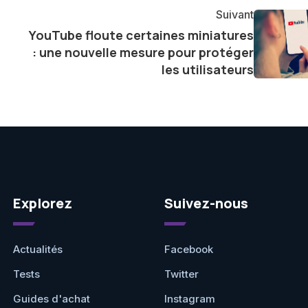
agement envers l'exploration constante des frontières
Suivant
e présenter aux lecteurs un aperçu captivant de ce que
YouTube floute certaines miniatures
ve.
: une nouvelle mesure pour protéger
les utilisateurs
Explorez
Suivez-nous
Actualités
Facebook
Tests
Twitter
Guides d'achat
Instagram