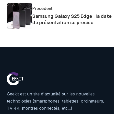
communauté en ligne. Mon eng
Précédent
de la technologie me permet d
Samsung Galaxy S25 Edge : la date
le futur numérique nous réser
de présentation se précise
Geekit est un site d'actualité sur les nouvelles
technologies (smartphones, tablettes, ordinateurs,
TV 4K, montres connectés, etc...)