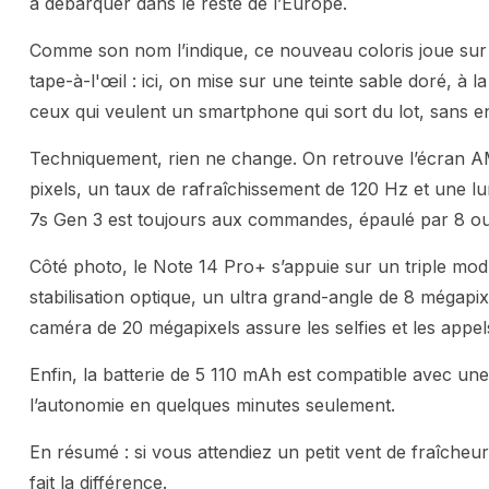
à débarquer dans le reste de l’Europe.
Comme son nom l’indique, ce nouveau coloris joue sur des
tape-à-l'œil : ici, on mise sur une teinte sable doré, à l
ceux qui veulent un smartphone qui sort du lot, sans en
Techniquement, rien ne change. On retrouve l’écran 
pixels, un taux de rafraîchissement de 120 Hz et une l
7s Gen 3 est toujours aux commandes, épaulé par 8 ou
Côté photo, le Note 14 Pro+ s’appuie sur un triple modu
stabilisation optique, un ultra grand-angle de 8 mégapi
caméra de 20 mégapixels assure les selfies et les appel
Enfin, la batterie de 5 110 mAh est compatible avec une
l’autonomie en quelques minutes seulement.
En résumé : si vous attendiez un petit vent de fraîcheu
fait la différence.