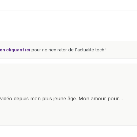
n cliquant ici
pour ne rien rater de l'actualité tech !
x vidéo depuis mon plus jeune âge. Mon amour pour
it à explorer constamment les dernières avancées dans
ettes, ordinateurs et bien d'autres gadgets
osité insatiable, j'aime dévoiler les dernières
tageant avec enthousiasme mes découvertes avec la