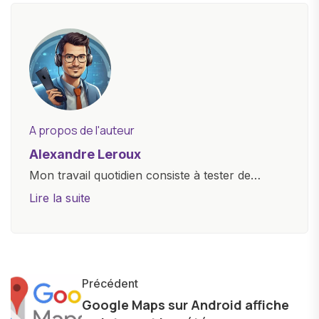
A propos de l'auteur
Alexandre Leroux
Mon travail quotidien consiste à tester de
nouveaux appareils, à rédiger des critiques
Lire la suite
objectives, à couvrir des lancements de
produits, et à interviewer des acteurs clés de
l'industrie. Je m'engage à fournir des
informations précises et pertinentes pour aider
Précédent
les consommateurs à comprendre et à naviguer
Google Maps sur Android affiche
dans le paysage technologique en constante