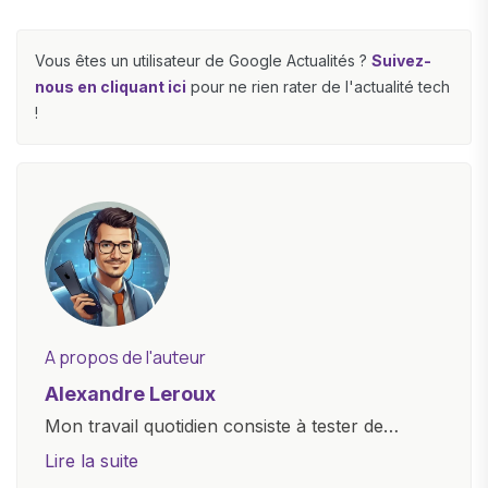
Vous êtes un utilisateur de Google Actualités ?
Suivez-
nous en cliquant ici
pour ne rien rater de l'actualité tech
!
A propos de l'auteur
Alexandre Leroux
Mon travail quotidien consiste à tester de
nouveaux appareils, à rédiger des critiques
Lire la suite
objectives, à couvrir des lancements de