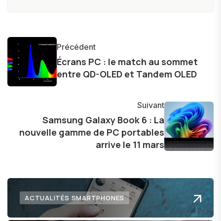
produits, et à interviewer des acteurs clés de
l'industrie. Je m'engage à fournir des
informations précises et pertinentes pour aider
Précédent
les consommateurs à comprendre et à naviguer
Écrans PC : le match au sommet
dans le paysage technologique en constante
entre QD-OLED et Tandem OLED
évolution.
Suivant
Samsung Galaxy Book 6 : La
nouvelle gamme de PC portables
arrive le 11 mars
ACTUALITÉS SMARTPHONES