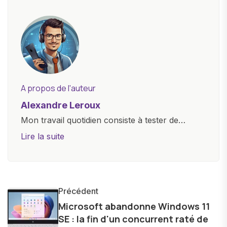
A propos de l'auteur
Alexandre Leroux
Mon travail quotidien consiste à tester de
nouveaux appareils, à rédiger des critiques
Lire la suite
objectives, à couvrir des lancements de
produits, et à interviewer des acteurs clés de
l'industrie. Je m'engage à fournir des
informations précises et pertinentes pour aider
Précédent
les consommateurs à comprendre et à naviguer
Microsoft abandonne Windows 11
SE : la fin d'un concurrent raté de
dans le paysage technologique en constante