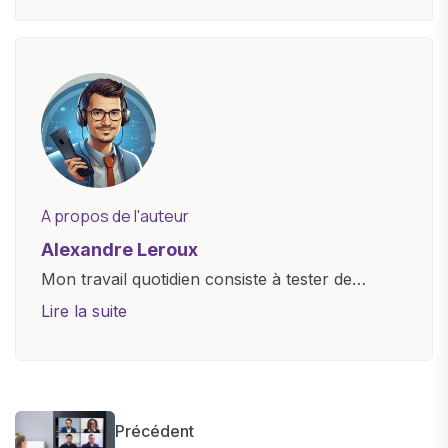
A propos de l'auteur
Alexandre Leroux
Mon travail quotidien consiste à tester de
nouveaux appareils, à rédiger des critiques
Lire la suite
objectives, à couvrir des lancements de
produits, et à interviewer des acteurs clés de
l'industrie. Je m'engage à fournir des
informations précises et pertinentes pour aider
Précédent
les consommateurs à comprendre et à naviguer