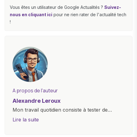
Vous êtes un utilisateur de Google Actualités ?
Suivez-
nous en cliquant ici
pour ne rien rater de l'actualité tech
!
A propos de l'auteur
Alexandre Leroux
Mon travail quotidien consiste à tester de
nouveaux appareils, à rédiger des critiques
Lire la suite
objectives, à couvrir des lancements de
produits, et à interviewer des acteurs clés de