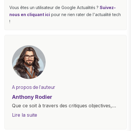
Vous êtes un utilisateur de Google Actualités ?
Suivez-
nous en cliquant ici
pour ne rien rater de l'actualité tech
!
A propos de l'auteur
Anthony Rodier
Que ce soit à travers des critiques objectives,
des guides d'achat ou des analyses
Lire la suite
approfondies, je m'efforce de rendre la
technologie accessible à tous, en démystifiant