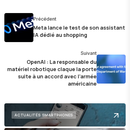
les concepts complexes et en mettant en
lumière les aspects pratiques de ces
Précédent
innovations. Mon travail consiste également à
Meta lance le test de son assistant
partager des réflexions sur l'impact de la
IA dédié au shopping
technologie sur notre vie quotidienne et à
explorer les possibilités fascinantes qu'elle offre
Suivant
pour l'avenir.
OpenAI : La responsable du
matériel robotique claque la porte
suite à un accord avec l’armée
américaine
ACTUALITÉS SMARTPHONES