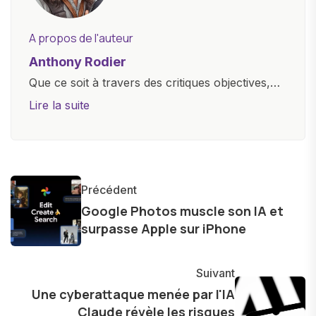
A propos de l'auteur
Anthony Rodier
Que ce soit à travers des critiques objectives,
des guides d'achat ou des analyses
Lire la suite
approfondies, je m'efforce de rendre la
technologie accessible à tous, en démystifiant
les concepts complexes et en mettant en
lumière les aspects pratiques de ces
Précédent
innovations. Mon travail consiste également à
Google Photos muscle son IA et
partager des réflexions sur l'impact de la
surpasse Apple sur iPhone
technologie sur notre vie quotidienne et à
explorer les possibilités fascinantes qu'elle offre
Suivant
pour l'avenir.
Une cyberattaque menée par l'IA
Claude révèle les risques