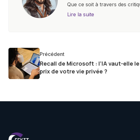
Que ce soit à travers des criti
approfondies, je m'efforce de 
Lire la suite
les concepts complexes et en 
innovations. Mon travail consi
la technologie sur notre vie qu
qu'elle offre pour l'avenir.
Précédent
Recall de Microsoft : l’IA vaut-elle le
prix de votre vie privée ?