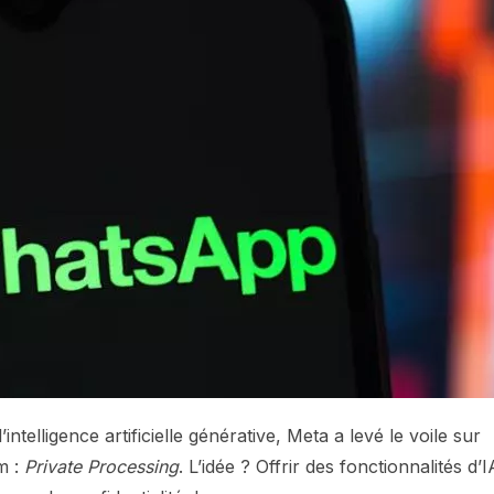
ntelligence artificielle générative, Meta a levé le voile sur
m :
Private Processing
. L’idée ? Offrir des fonctionnalités d’I