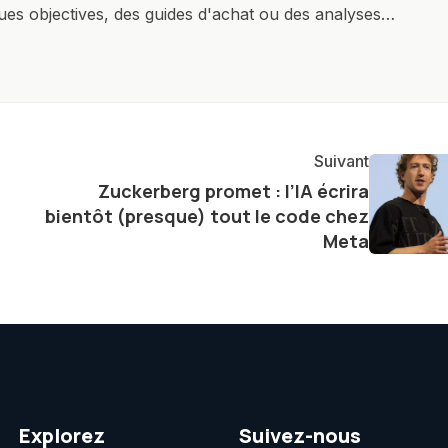
ques objectives, des guides d'achat ou des analyses
rendre la technologie accessible à tous, en démystifiant
mettant en lumière les aspects pratiques de ces
ste également à partager des réflexions sur l'impact de
otidienne et à explorer les possibilités fascinantes
Suivant
Zuckerberg promet : l’IA écrira
bientôt (presque) tout le code chez
Meta
Explorez
Suivez-nous