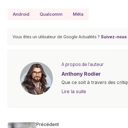
Android
Qualcomm
Mêta
Vous êtes un utilisateur de Google Actualités ?
Suivez-nous e
A propos de l'auteur
Anthony Rodier
Que ce soit à travers des criti
approfondies, je m'efforce de 
Lire la suite
les concepts complexes et en 
innovations. Mon travail consi
la technologie sur notre vie qu
qu'elle offre pour l'avenir.
Précédent