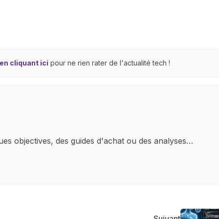
n cliquant ici
pour ne rien rater de l'actualité tech !
ques objectives, des guides d'achat ou des analyses
rendre la technologie accessible à tous, en démystifiant
mettant en lumière les aspects pratiques de ces
ste également à partager des réflexions sur l'impact de
otidienne et à explorer les possibilités fascinantes
Suivant