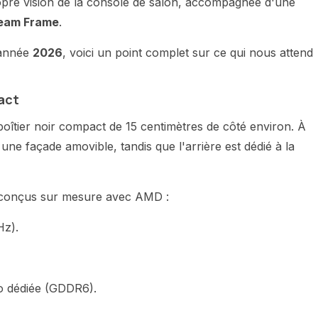
ropre vision de la console de salon, accompagnée d'une
eam Frame
.
'année
2026
, voici un point complet sur ce qui nous attend
act
 boîtier noir compact de 15 centimètres de côté environ. À
ne façade amovible, tandis que l'arrière est dédié à la
 conçus sur mesure avec AMD :
Hz).
o dédiée (GDDR6).