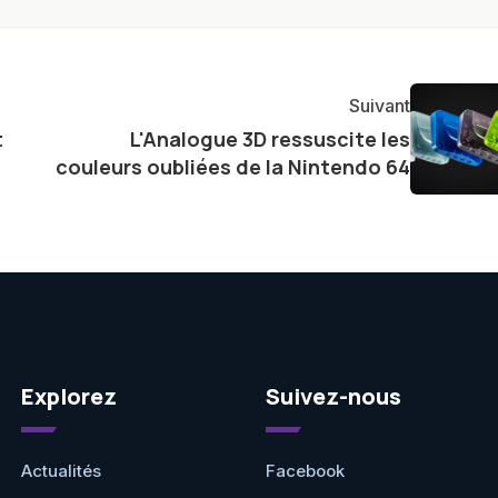
osité insatiable, j'aime dévoiler les dernières
tageant avec enthousiasme mes découvertes avec la
agement envers l'exploration constante des frontières
Suivant
e présenter aux lecteurs un aperçu captivant de ce que
t
L'Analogue 3D ressuscite les
ve.
couleurs oubliées de la Nintendo 64
Explorez
Suivez-nous
Actualités
Facebook