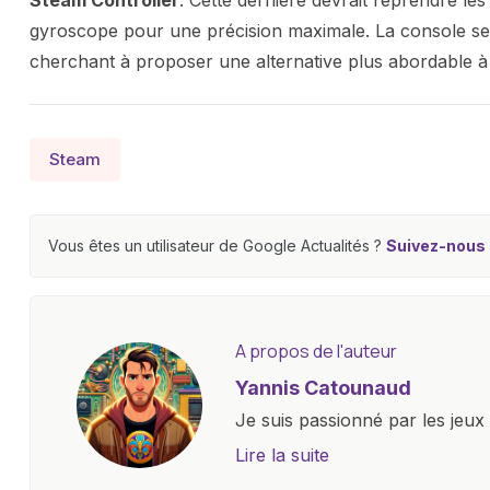
Steam Controller
. Cette dernière devrait reprendre le
gyroscope pour une précision maximale. La console s
cherchant à proposer une alternative plus abordable à s
Steam
Vous êtes un utilisateur de Google Actualités ?
Suivez-nous e
A propos de l'auteur
Yannis Catounaud
Je suis passionné par les jeu
l'univers numérique m'a condu
Lire la suite
le monde des smartphones, tabl