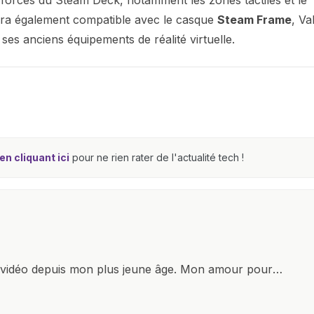
s forces du Steam Deck, notamment les zones tactiles et le
era également compatible avec le casque
Steam Frame
, Va
es anciens équipements de réalité virtuelle.
n cliquant ici
pour ne rien rater de l'actualité tech !
x vidéo depuis mon plus jeune âge. Mon amour pour
it à explorer constamment les dernières avancées dans
ettes, ordinateurs et bien d'autres gadgets