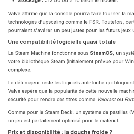
Stockage :
512 Go ou 2 To selon le modèle.
Valve affirme que la console pourra faire tourner la ma
technologies d'upscaling comme le FSR. Toutefois, cert
pourraient s'avérer un peu justes pour les futurs jeux
Une compatibilité logicielle quasi totale
La Steam Machine fonctionne sous
SteamOS
, un syst
votre bibliothèque Steam (initialement prévue pour Wi
complexe.
Le défi majeur reste les logiciels anti-triche qui bloquen
Valve espère que la popularité de cette nouvelle machi
sécurité pour rendre des titres comme
Valorant
ou
Fort
Comme pour le Steam Deck, un système de pastilles (Val
un jeu est parfaitement optimisé pour le matériel.
Prix et disponibilité : la douche froide ?