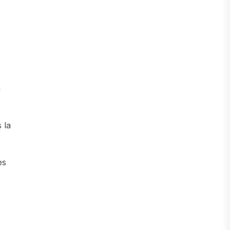
à
 la
es