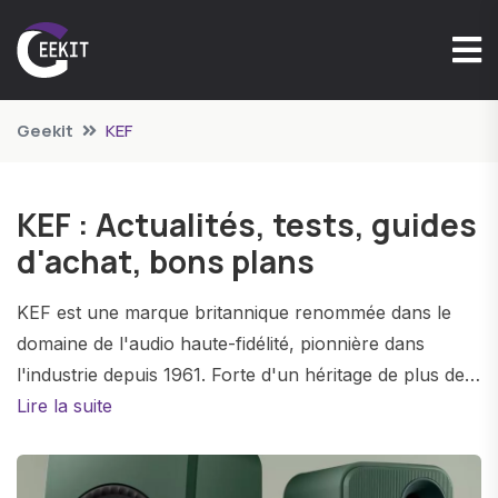
Geekit
KEF
KEF : Actualités, tests, guides
d'achat, bons plans
KEF est une marque britannique renommée dans le
domaine de l'audio haute-fidélité, pionnière dans
l'industrie depuis 1961. Forte d'un héritage de plus de
six décennies, KEF est reconnue pour son
Lire la suite
engagement envers l'excellence audio et son
innovation constante.